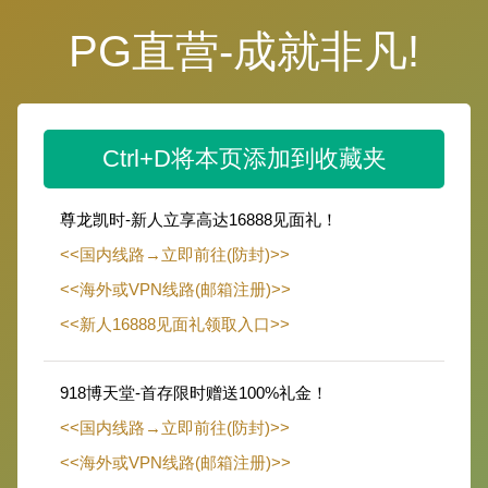
PG直营-成就非凡!
Ctrl+D将本页添加到收藏夹
尊龙凯时-新人立享高达16888见面礼！
<<国内线路→立即前往(防封)>>
<<海外或VPN线路(邮箱注册)>>
<<新人16888见面礼领取入口>>
918博天堂-首存限时赠送100%礼金！
<<国内线路→立即前往(防封)>>
<<海外或VPN线路(邮箱注册)>>